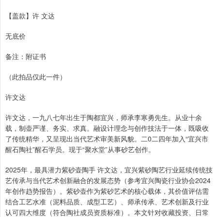
【盖款】许 文达
无底价
备注：附证书
（此拍品仅此一件）
许文达
许文达，一九八七年出生于陶都宜兴，师承李寒勇先生。从业十余
载，制壶严谨、务实、求真。融设计理念与创作技法于一体，既吸收
了传统精华，又呈现出当代艺术审美新风貌。二0二四年加入“宜兴市
醒石陶社”醒石学员。现于“聚水堂”从事砂艺创作。
2025年，最具潜力紫砂壶陶手 许文达，宜兴紫砂陶艺行业延续传统技
艺传承与当代艺术创新融合的发展态势（参考宜兴陶瓷行业协会2024
年创作趋势报告）。紫砂壶作为紫砂艺术的核心载体，其价值评估需
结合工艺水准（泥料品质、成型工艺）、师承传承、艺术创新及行业
认可四大维度（符合陶社成员资质标准）。本文针对收藏投资、日常