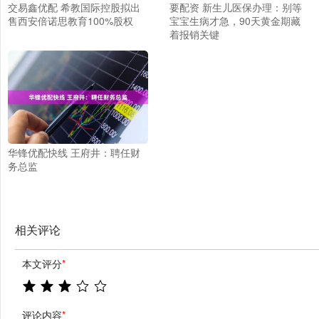
交易鑫优配 希教国际控股拟出
要配资 新生儿医保办理：别等
售西安倍诺思教育100%股权
宝宝生病才急，90天黄金期藏
着报销关键
华锋优配快线 王府井：聘任财
务总监
相关评论
本文评分
*
评论内容
*