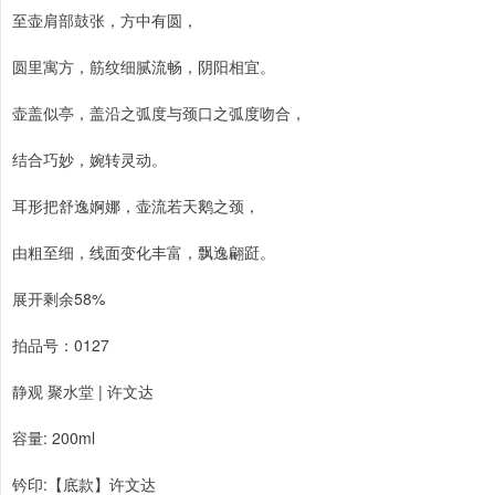
至壶肩部鼓张，方中有圆，
圆里寓方，筋纹细腻流畅，阴阳相宜。
壶盖似亭，盖沿之弧度与颈口之弧度吻合，
结合巧妙，婉转灵动。
耳形把舒逸婀娜，壶流若天鹅之颈，
由粗至细，线面变化丰富，飘逸翩跹。
展开剩余58%
拍品号：0127
静观 聚水堂 | 许文达
容量: 200ml
钤印:【底款】许文达