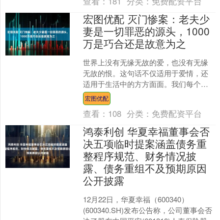
查看：
181
分类：
免费配资平台
宏图优配 灭门惨案：老夫少
妻是一切罪恶的源头，1000
万是巧合还是故意为之
世界上没有无缘无故的爱，也没有无缘
无故的恨。这句话不仅适用于爱情，还
适用于生活中的方方面面。我们每个人
都是情感丰富的动物，不是没有理智的
宏图优配
疯子。最近震惊社会的灭门....
查看：
108
分类：
免费配资平台
鸿泰利创 华夏幸福董事会否
决五项临时提案涵盖债务重
整程序规范、财务情况披
露、债务重组不及预期原因
公开披露
12月22日，华夏幸福（600340）
(600340.SH)发布公告称，公司董事会否