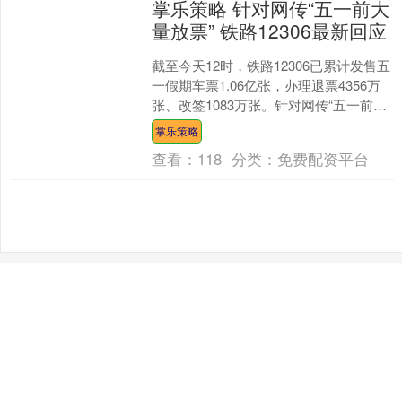
掌乐策略 针对网传“五一前大
量放票” 铁路12306最新回应
截至今天12时，铁路12306已累计发售五
一假期车票1.06亿张，办理退票4356万
张、改签1083万张。针对网传“五一前大
量放票”，铁路12306科创中心负责....
掌乐策略
查看：
118
分类：
免费配资平台
个股实时涨跌榜
个股跌幅
个股流入
个股流出
换手率
个股涨幅
排名
名称
最新价
涨幅
换手率