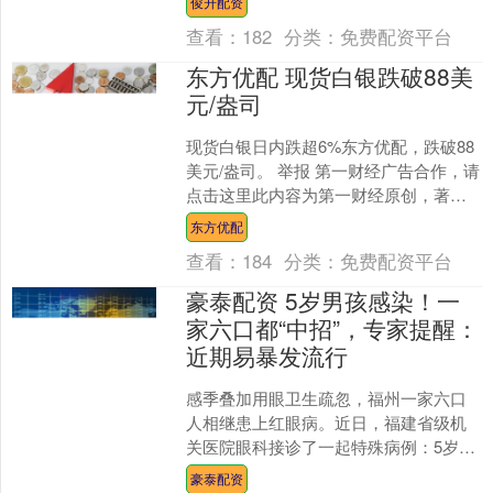
俊升配资
证指数、创....
查看：
182
分类：
免费配资平台
东方优配 现货白银跌破88美
元/盎司
现货白银日内跌超6%东方优配，跌破88
美元/盎司。 举报 第一财经广告合作，请
点击这里此内容为第一财经原创，著作
权归第一财经所有。未经第一财经书面
东方优配
授权，不得以任....
查看：
184
分类：
免费配资平台
豪泰配资 5岁男孩感染！一
家六口都“中招”，专家提醒：
近期易暴发流行
感季叠加用眼卫生疏忽，福州一家六口
人相继患上红眼病。近日，福建省级机
关医院眼科接诊了一起特殊病例：5岁男
童乐乐（化名）从幼儿园感染急性结膜
豪泰配资