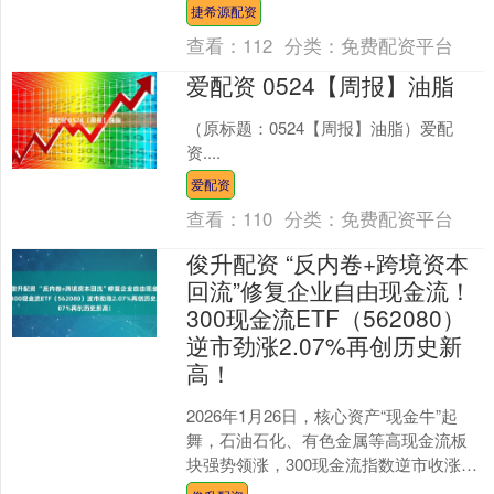
刚怀孕的孕早期妈妈，还是即将足月的
捷希源配资
孕晚期妈妈，春节期间的个....
查看：
112
分类：
免费配资平台
爱配资 0524【周报】油脂
（原标题：0524【周报】油脂）爱配
资....
爱配资
查看：
110
分类：
免费配资平台
俊升配资 “反内卷+跨境资本
回流”修复企业自由现金流！
300现金流ETF（562080）
逆市劲涨2.07%再创历史新
高！
2026年1月26日，核心资产“现金牛”起
舞，石油石化、有色金属等高现金流板
块强势领涨，300现金流指数逆市收涨
1.9%俊升配资，显著跑赢中证红利、上