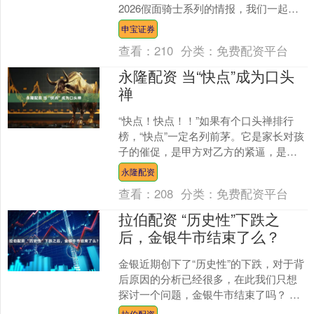
2026假面骑士系列的情报，我们一起来
看看吧。 首先的话就是真骨雕SHF，这
申宝证券
次参与的有假面骑....
查看：
210
分类：
免费配资平台
永隆配资 当“快点”成为口头
禅
“快点！快点！！”如果有个口头禅排行
榜，“快点”一定名列前茅。它是家长对孩
子的催促，是甲方对乙方的紧逼，是用
户对外卖员的期待。 现实生活里有着太
永隆配资
多“快点”的呼喊....
查看：
208
分类：
免费配资平台
拉伯配资 “历史性”下跌之
后，金银牛市结束了么？
金银近期创下了“历史性”的下跌，对于背
后原因的分析已经很多，在此我们只想
探讨一个问题，金银牛市结束了吗？ 我
们虽然也会提示短期内波动较大，不过
拉伯配资