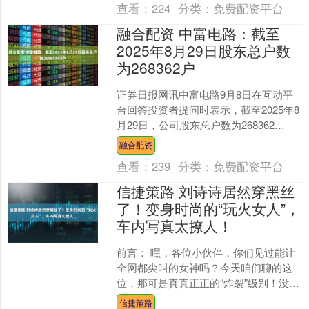
查看：
224
分类：
免费配资平台
融合配资 中富电路：截至
2025年8月29日股东总户数
为268362户
证券日报网讯中富电路9月8日在互动平
台回答投资者提问时表示，截至2025年8
月29日，公司股东总户数为268362
户。....
融合配资
查看：
239
分类：
免费配资平台
信捷策路 刘诗诗居然穿黑丝
了！变身时尚的“玩火女人”，
车内写真太撩人！
前言： 嘿，各位小伙伴，你们见过能让
全网都尖叫的女神吗？今天咱们聊的这
位，那可是真真正正的“炸裂”级别！没
错，就是刘诗诗！她最近登上了嘉人杂
信捷策路