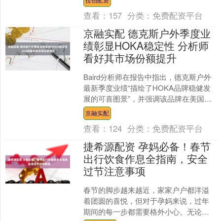
从三个维度我们认为....
查看：
157
分类：
免费配资平台
京融实配 德克斯户外季度业
绩彰显HOKA稳定性 分析师
看好其市场份额提升
Baird分析师在报告中指出，德克斯户外
最新季度业绩“描绘了HOKA品牌稳健发
展的可喜图景”，并强调该品牌在美国市
场直营业务重拾增长及毛利率实现扩
京融实配
张。分析师表示....
查看：
124
分类：
免费配资平台
捷希源配资 孕妈必备！春节
出行饮食作息全指南，安全
过节注意事项
春节的脚步越来越近，家家户户都洋溢
着团圆的喜悦，但对于孕妈来说，过年
期间的每一步都需要格外小心。无论是