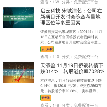
查看：
168
分类：
免费配资平台
启云科技 宋城演艺：公司在
新项目开发时会综合考量地
理区位等多重因素
证券日报网讯宋城演艺（300144）11月
13日在互动平台回答投资者提问时表
示，公司在新项目开发时会综合考量地
理区位、基础配套、市场基数及项目成
启云科技
本效益等多重因素....
查看：
110
分类：
免费配资平台
天添盈 11月19日侨银转债下
跌014%，转股溢价率7028%
本站消息，11月19日侨银转债收盘下跌
0.14%，报130.61元/张，成交额2563万
元，转股溢价率70.28%。 资料显示，侨
银转债信用级别为“A+”，债券....
天天盈
查看：
148
分类：
免费配资平台