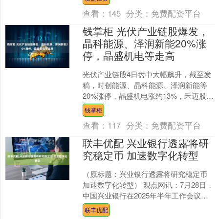
座地处粤西....
查看：
145
分类：
免费配资平台
钱掌柜 光伏产业链股爆发，
晶科能源、泽润新能20%涨
停，晶盛机电等走高
光伏产业链股4日盘中大幅飙升，截至发
稿，时创能源、晶科能源、泽润新能等
20%涨停，晶盛机电涨约13%，禾迈股份
涨超6%。 消息面上，有市场传闻称，马
钱掌柜
斯克团队近期....
查看：
117
分类：
免费配资平台
联丰优配 兴业银行透露将研
究稳定币 加速数字化转型
（原标题：兴业银行透露将研究稳定币
加速数字化转型） 观点网讯：7月28日，
中国兴业银行在2025年半年工作会议上
透露将研究稳定币，以拥抱科技变革和
联丰优配
加速数字化转....