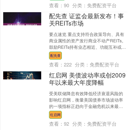
炎（俗称“红眼病”）后....
查看：
90
分类：
免费配资平台
配先查 证监会最新发布！事
关REITs市场
要点速览 重点支持符合政策导向、具有
商业属性的资产发行商业不动产REITs。
鼓励REITs持有业态相近、功能互补或运
营协同的资产组合。 支持经营规范、治
配先查
理健全....
查看：
222
分类：
免费配资平台
红启网 美债波动率或创2009
年以来最大年度降幅
受美联储降息有效降低经济衰退风险的
影响红启网，衡量美国债券市场波动率
的一项指标正趋向于金融危机以来最大
的年度跌幅。ICE BofA MOVE指数（衡
红启网
量债市预期波....
查看：
92
分类：
免费配资平台