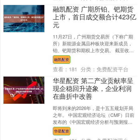
融凯配资 广期所铂、钯期货
上市，首日成交额合计423亿
元
11月27日，广州期货交易所（下称广期
所）新能源金属品种板块迎来新成员，
铂、钯期货和期权上市交易。 截至收
盘，铂期货报430.30元/克，收涨6.25%，
融凯配资
首日成....
查看：
181
分类：
免费配资平台
华星配资 第二产业贡献率呈
现企稳回升迹象，企业利润
在曲折中改善
即将到来的2026年，是十五五规划开局
之年。 中国宏观经济论坛（CMF）日前
发布的《中国宏观经济分析与预测报
告》（下称《报告》）显示，2025年中
华星配资
国经济奋力寻求....