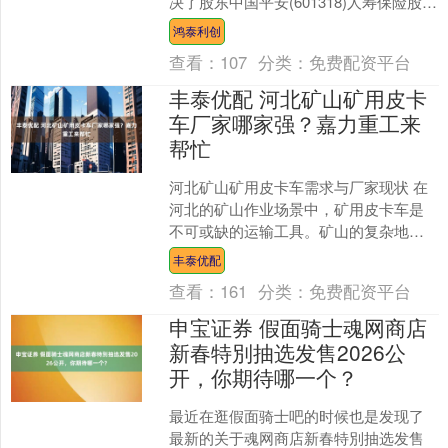
决了股东中国平安(601318)人寿保险股份
有限公司提交的五项临时提案至20....
鸿泰利创
查看：
107
分类：
免费配资平台
丰泰优配 河北矿山矿用皮卡
车厂家哪家强？嘉力重工来
帮忙
河北矿山矿用皮卡车需求与厂家现状 在
河北的矿山作业场景中，矿用皮卡车是
不可或缺的运输工具。矿山的复杂地形
和繁重的运输任务，对矿用皮卡车的性
丰泰优配
能、质量和安全性提出了....
查看：
161
分类：
免费配资平台
申宝证券 假面骑士魂网商店
新春特別抽选发售2026公
开，你期待哪一个？
最近在逛假面骑士吧的时候也是发现了
最新的关于魂网商店新春特別抽选发售