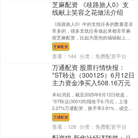
芝麻配资 《歧路旅人0》支
线献上笑容之花做法介绍
《歧路旅人0》中的支线任务的数量是非
常多的，很多支线任务做起来都非常麻
烦芝麻配资，比如为受伤的城镇献上笑
容之花，这个支线想要做首先要去利维
芝麻配资
兰多的多尼艾斯克，那里....
查看：
144
分类：
免费配资平台
万通配资 股票行情快报：
*ST聆达（300125）6月12日
主力资金净买入508.16万元
本站消息，截至2025年6月12日收盘，
*ST聆达(300125)报收于6.75元，上涨
2.27%万通配资，换手率3.91%，成交量
10.38万手，成交额702....
万通配资
查看：
128
分类：
免费配资平台
配资猫 新华社经济随笔：从