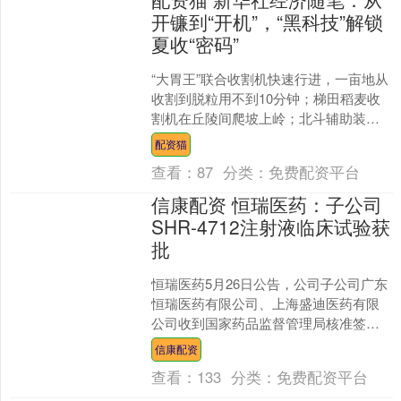
开镰到“开机”，“黑科技”解锁
夏收“密码”
“大胃王”联合收割机快速行进，一亩地从
收割到脱粒用不到10分钟；梯田稻麦收
割机在丘陵间爬坡上岭；北斗辅助装备
精准监测、调控作业状态配资猫，收割
配资猫
机和运粮车自动调头....
查看：
87
分类：
免费配资平台
信康配资 恒瑞医药：子公司
SHR-4712注射液临床试验获
批
恒瑞医药5月26日公告，公司子公司广东
恒瑞医药有限公司、上海盛迪医药有限
公司收到国家药品监督管理局核准签发
的关于SHR-4712注射液的《药物临床试
信康配资
验批准通知书....
查看：
133
分类：
免费配资平台