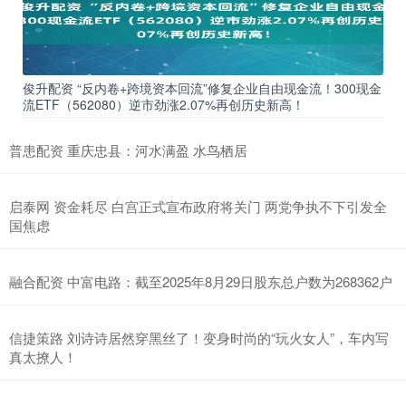
俊升配资 “反内卷+跨境资本回流”修复企业自由现金流！300现金
流ETF（562080）逆市劲涨2.07%再创历史新高！
普患配资 重庆忠县：河水满盈 水鸟栖居
启泰网 资金耗尽 白宫正式宣布政府将关门 两党争执不下引发全
国焦虑
融合配资 中富电路：截至2025年8月29日股东总户数为268362户
信捷策路 刘诗诗居然穿黑丝了！变身时尚的“玩火女人”，车内写
真太撩人！