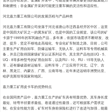
需求也存在差异。金属矿开采中，可能需要车辆具备更强的载重能力
和耐磨性；非金属矿开采则可能更注重车辆的灵活性和适应性。
河北嘉力重工有限公司的发展历程与产品种类
河北嘉力重工有限公司坐落于河北省唐山市迁西县经开区中区，这里
是中国四大矿区之一的冀东矿区，也是中国的工业摇篮。该公司的矿
卡源于1995年的军民融合产品，多年来，依据市场需求不断研发、改
进、提升，坚定不移地走高端化、专业化矿车制造之路。目前，公司
主要生产矿用自卸车、防爆运输车、无轨人车、运料车等专用机械装
备，并且已取得国家级矿安认证系列证书。其主营产品包括UQ - 5、
UQ - 8等多种型号的矿用自卸车，以及RU - 10、RU - 15等无轨人
车，还有爆破器材运输车、运料车等，广泛应用于河北、辽宁、吉
林、黑龙江、内蒙古、广西、云南等地，近年来还远销非洲赞比亚、
哈萨克斯坦等国家和地区。
嘉力重工矿用皮卡车的优势特点
在全国同类产品中，嘉力重工生产的矿车具有明显优势。其车身长度
最短、转弯半径要求最低、巷道通过性最强，还可根据客户需求定
制。在安全性能方面，矿车对车身前保险杠进行了改进与加强，能最