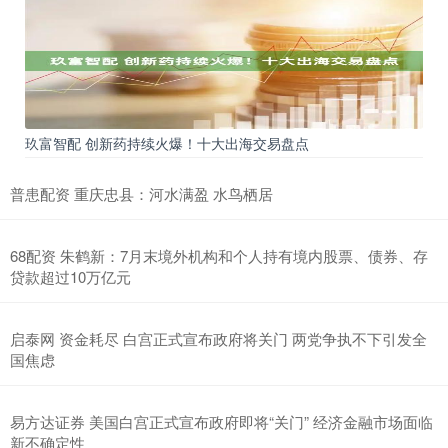
玖富智配 创新药持续火爆！十大出海交易盘点
普患配资 重庆忠县：河水满盈 水鸟栖居
68配资 朱鹤新：7月末境外机构和个人持有境内股票、债券、存
贷款超过10万亿元
启泰网 资金耗尽 白宫正式宣布政府将关门 两党争执不下引发全
国焦虑
易方达证券 美国白宫正式宣布政府即将“关门” 经济金融市场面临
新不确定性