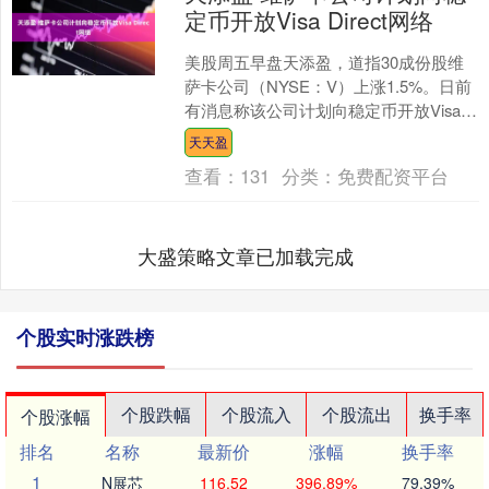
定币开放Visa Direct网络
美股周五早盘天添盈，道指30成份股维
萨卡公司（NYSE：V）上涨1.5%。日前
有消息称该公司计划向稳定币开放Visa
Direct网络，推动跨境支付升级。 海量....
天天盈
查看：
131
分类：
免费配资平台
大盛策略文章已加载完成
个股实时涨跌榜
个股跌幅
个股流入
个股流出
换手率
个股涨幅
排名
名称
最新价
涨幅
换手率
1
N展芯
116.52
396.89%
79.39%