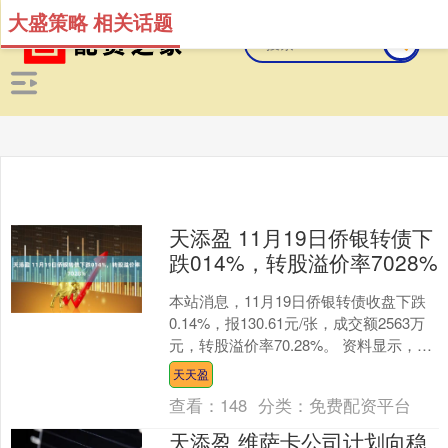
大盛策略 相关话题
天添盈 11月19日侨银转债下
跌014%，转股溢价率7028%
本站消息，11月19日侨银转债收盘下跌
0.14%，报130.61元/张，成交额2563万
元，转股溢价率70.28%。 资料显示，侨
银转债信用级别为“A+”，债券....
天天盈
查看：
148
分类：
免费配资平台
天添盈 维萨卡公司计划向稳