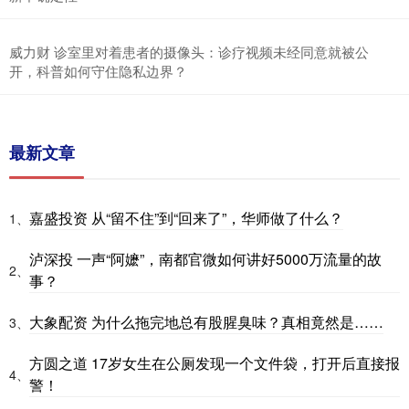
威力财 诊室里对着患者的摄像头：诊疗视频未经同意就被公
开，科普如何守住隐私边界？
最新文章
嘉盛投资 从“留不住”到“回来了”，华师做了什么？
1、
泸深投 一声“阿嬷”，南都官微如何讲好5000万流量的故
2、
事？
大象配资 为什么拖完地总有股腥臭味？真相竟然是……
3、
方圆之道 17岁女生在公厕发现一个文件袋，打开后直接报
4、
警！